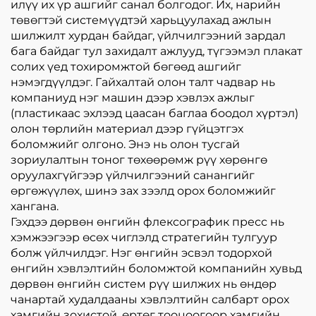
илүү их үр ашгийг санал болгодог. Их, нарийн
төвөгтэй системүүдтэй харьцуулахад ажлын
шилжилт хурдан байдаг, үйлчилгээний зардал
бага байдаг тул захидалт ажлууд, түгээмэл плакат
солих үед тохиромжтой бөгөөд ашгийг
нэмэгдүүлдэг. Гайхалтай олон талт чадвар нь
компаниуд нэг машин дээр хэвлэх ажлыг
(пластикаас эхлээд цаасан баглаа боодол хүртэл)
олон төрлийн материал дээр гүйцэтгэх
боломжийг олгоно. Энэ нь олон тусгай
зориулалтын тоног төхөөрөмж рүү хөрөнгө
оруулахгүйгээр үйлчилгээний санангийг
өргөжүүлөх, шинэ зах зээлд орох боломжийг
хангана.
Гэхдээ дөрвөн өнгийн флексографик пресс нь
хэмжээгээр өсөх чиглэлд стратегийн тулгуур
болж үйлчилдэг. Нэг өнгийн эсвэл тодорхой
өнгийн хэвлэлтийн боломжтой компанийн хувьд
дөрвөн өнгийн систем рүү шилжих нь өндөр
чанартай худалдааны хэвлэлтийн салбарт орох
хамгийн зохистой, өртөг тооцоогоор хамгийн