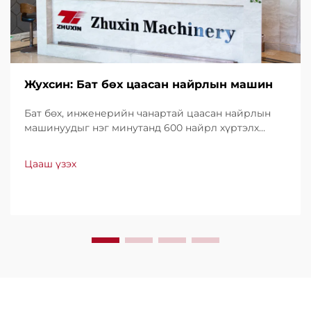
Жухсин: Бат бөх цаасан найрлын машин
Бат бөх, инженерийн чанартай цаасан найрлын
машинуудыг нэг минутанд 600 найрл хүртэлх
хурдтайгаар үйлдвэрлэдэг. Хүчин чадал, ашиглах
хялбар байдал, доод түвшний зогсолттойгоороо
Цааш үзэх
дэлхийн хэмжээнд итгэл үнэнчээр ашиглагддаг.
Мэргэжлийн дэмжлэг, хурдан үйлчилгээ аваарай.
Өнөөдөр л санал хүсэлт ирүүлээрэй.