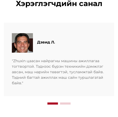
Хэрэглэгчдийн санал
Дэвид Л.
"Zhuxin цаасан найрагны машины ажиллагаа
тогтвортой. Тэднээс бүрэн техникийн дэмжлэг
авсан, маш нарийн төвөгтэй, тусламжтай байв.
Тэдний багтай ажиллах маш сайн туршлагатай
байв."