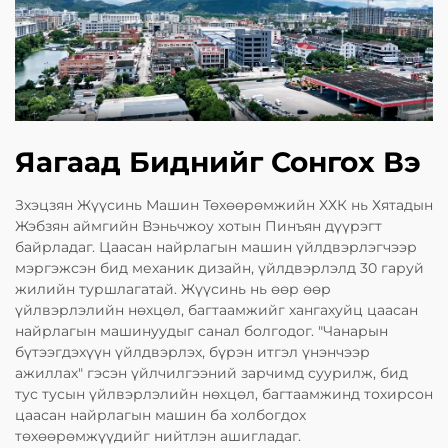
Яагаад Биднийг Сонгох Вэ
Зхэцзян Жүүсинь Машин Төхөөрөмжийн ХХК нь Хятадын
Жэбзян аймгийн Вэньчжоу хотын Пинъян дүүрэгт
байрладаг. Цаасан найрлагын машин үйлдвэрлэгчээр
мэргэжсэн бид механик дизайн, үйлдвэрлэлд 30 гаруй
жилийн туршлагатай. Жүүсинь нь өөр өөр
үйлвэрлэлийн нөхцөл, багтаамжийг хангахуйц цаасан
найрлагын машинуудыг санал болгодог. "Чанарын
бүтээгдэхүүн үйлдвэрлэх, бүрэн итгэл үнэнчээр
ажиллах" гэсэн үйлчилгээний зарчимд суурилж, бид
тус тусын үйлвэрлэлийн нөхцөл, багтаамжинд тохирсон
цаасан найрлагын машин ба холбогдох
төхөөрөмжүүдийг нийтлэн ашигладаг.