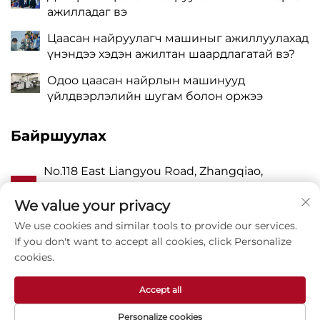
ажилладаг вэ
Цаасан найруулагч машиныг ажиллуулахад
үнэндээ хэдэн ажилтан шаардлагатай вэ?
Одоо цаасан найрлын машинууд
үйлдвэрлэлийн шугам болон оржээ
Байршуулах
No.118 East Liangyou Road, Zhangqiao,
А
Wanquan Town, Pingyang, Wenzhou City,
Zhejiang P.R. China 325409
We value your privacy
We use cookies and similar tools to provide our services.
P
8615988795434
If you don't want to accept all cookies, click Personalize
cookies.
Э
[email protected]
Accept all
Personalize cookies