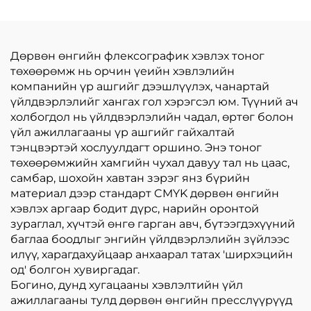
машин, томоохон
тосны хайрцагтай
Дөрвөн өнгийн флексографик хэвлэх тоног
төхөөрөмж нь орчин үеийн хэвлэлийн
компанийн үр ашгийг дээшлүүлэх, чанартай
үйлдвэрлэлийг хангах гол хэрэгсэл юм. Түүний ач
холбогдол нь үйлдвэрлэлийн чадал, өртөг болон
үйл ажиллагааны үр ашгийг гайхалтай
тэнцвэртэй хослуулдагт оршино. Энэ тоног
төхөөрөмжийн хамгийн чухал давуу тал нь цаас,
самбар, шохойн хавтан зэрэг янз бүрийн
материал дээр стандарт CMYK дөрвөн өнгийн
хэвлэх аргаар бодит дүрс, нарийн оронтой
зураглал, хүчтэй өнгө гарган авч, бүтээгдэхүүний
баглаа боодлыг энгийн үйлдвэрлэлийн зүйлээс
илүү, харагдахуйцаар анхаарал татах 'ширхэцийн
од' болгон хувиргадаг.
Богино, дунд хугацааны хэвлэлтийн үйл
ажиллагааны тулд дөрвөн өнгийн пресслүүрүүд