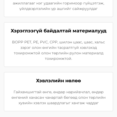
ажиллагааг нэг удаагийн горимоор гүйцэтгэж,
үйлдвэрлэлийн үр ашгийг сайжруулдаг
Хэрэглээгүй байдалтай материалууд
BOPP PET, PE, PVC, CPP, шилэн цаас, цаас, хальс
зэрэг олон өнгийн тасралтгүй хэвлэхэд
тохиромжтой олон төрлийн рулон материалд
тохиромжтой.
Хэвлэлийн нөлөө
Гайхамшигтай өнгө, өндөр нарийвчлал, өндөр
өнгөний ханасан чанартай бөгөөд олон төрлийн
хувийн хэвлэх шаардлагыг хангаж чаддаг