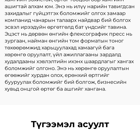
ашигтай алхам юм. Энэ нь илүү нарийн тавигдсан
захидалыг гүйцэтгэх боломжийг олгох замаар
компанид чанарын талаарх найдвар бий болгох
эсвэл ирээдүйн өргөтгөлд бат үндсийг тавина.
Эцэст нь дөрвөн өнгийн флексографик пресс нь
зургаан, найман өнгийн том форматын тоног
төхөөрөмжид харьцуулахад хамаагүй бага
хөрөнгө оруулалт, үйл ажиллагааны зардалд
худалдааны хэвлэлтийн ихэнх шаардлагыг хангах
боломжийг олгоно. Энэ нь хөрөнгө оруулалтын
өгөөжийг хурдан олох, ерөнхий өртгийг
бууруулах боломжийг бий болгож, бизнесийн
хувьд онцгой өртөг ба ашгийг хангана.
Түгээмэл асуулт