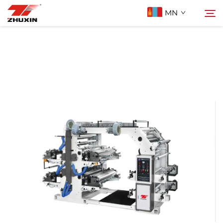
MN
Бүтээгдэхүүн
Хайх
Ашиглах Зорилго
Компани
Мэдээ
Холбоо Барих
Түгээмэл асуулт