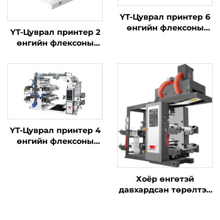
YT-Цуврал принтер 6
өнгийн флексоны
YT-Цуврал принтер 2
хэвлэлийн машиныг
өнгийн флексоны
хэвлэлийн машиныг
YT-Цуврал принтер 4
өнгийн флексоны
хэвлэлийн машиныг
Хоёр өнгөтэй
давхардсан төрөлтэй
синхрон бүс өндөр
хурдны хэвлэлийн