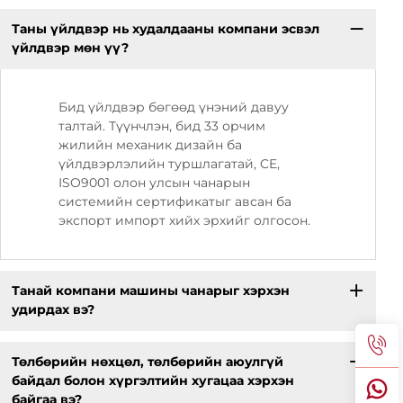
Таны үйлдвэр нь худалдааны компани эсвэл
үйлдвэр мөн үү?
Бид үйлдвэр бөгөөд үнэний давуу
талтай. Түүнчлэн, бид 33 орчим
жилийн механик дизайн ба
үйлдвэрлэлийн туршлагатай, CE,
ISO9001 олон улсын чанарын
системийн сертификатыг авсан ба
экспорт импорт хийх эрхийг олгосон.
Танай компани машины чанарыг хэрхэн
удирдах вэ?
Төлбөрийн нөхцөл, төлбөрийн аюулгүй
байдал болон хүргэлтийн хугацаа хэрхэн
байгаа вэ?