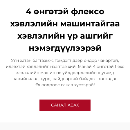
4 өнгөтэй флексо
хэвлэлийн машинтайгаа
хэвлэлийн үр ашгийг
нэмэгдүүлээрэй
Уян хатан багтаамж, тэмдэгт дээр өндөр чанартай,
идэвхтэй хэвлэлийг нээлтээ хий. Манай 4 өнгөтэй flexo
хэвлэлийн машин нь үйлдвэрлэлийн шугамд
нарийвчлал, хурд, найдвартай байдлыг хангадаг.
Өнөөдрөөс санал хүсээрэй!
САНАЛ АВАХ