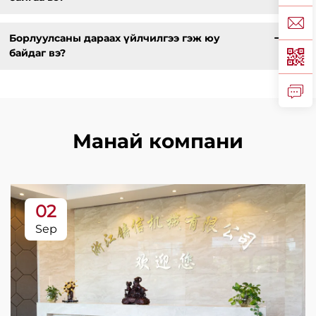
Борлуулсаны дараах үйлчилгээ гэж юу
байдаг вэ?
Манай компани
02
Sep