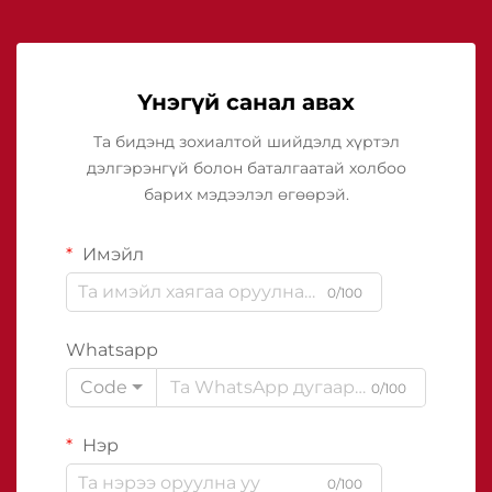
Үнэгүй санал авах
Та бидэнд зохиалтой шийдэлд хүртэл
дэлгэрэнгүй болон баталгаатай холбоо
барих мэдээлэл өгөөрэй.
Имэйл
0/100
Whatsapp
Code
0/100
Нэр
0/100