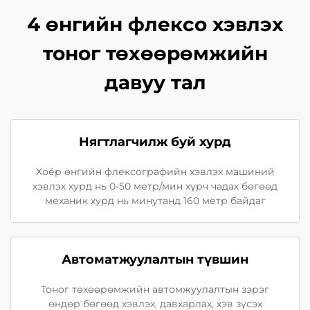
4 өнгийн флексо хэвлэх
тоног төхөөрөмжийн
давуу тал
Нягтлагчилж буй хурд
Хоёр өнгийн флексографийн хэвлэх машиний
хэвлэх хурд нь 0-50 метр/мин хүрч чадах бөгөөд
механик хурд нь минутанд 160 метр байдаг
Автоматжуулалтын түвшин
Тоног төхөөрөмжийн автомжуулалтын зэрэг
өндөр бөгөөд хэвлэх, давхарлах, хэв зүсэх