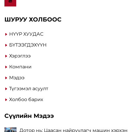
ШУРУУ ХОЛБООС
НҮҮР ХУУДАС
БҮТЭЭГДЭХҮҮН
Хэрэглээ
Компани
Мэдээ
Түгээмэл асуулт
Холбоо барих
Сүүлийн Мэдээ
Дотор нь: Цаасан найруулагч машин хэрхэн