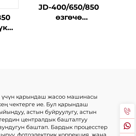
JD-400/650/850
өзгөчө
850
жылдамдыктык
үк
ачык эмне кийин
к
ташинын жылыктуу
карагаш үчүн
 тік
қарындаш жасоо
здан
машинасы
у
ш үчүн қарындаш жасоо машинасы
ең чектерге ие. Бул қарындаш
йындуу, астын буйруулугу, астын
тердин централдык башталтуу
узундугун баштап. Бардык процесстер
ыруу, фотоэлектрик коррекция, жана