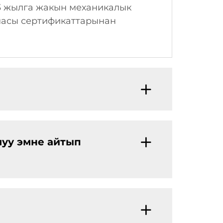
33 жылга жакын механикалык
емасы сертификаттарынан
луу эмне айтып