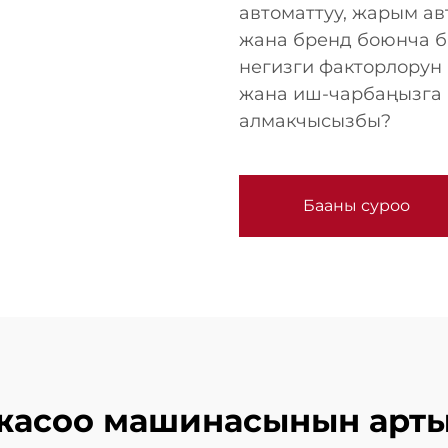
автоматтуу, жарым ав
жана бренд боюнча б
негизги факторлорун
жана иш-чарбаңызга 
алмакчысызбы?
Бааны суроо
 жасоо машинасынын ар