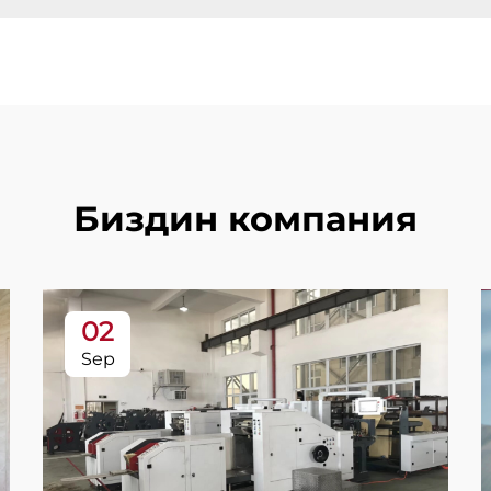
Биздин компания
02
Sep