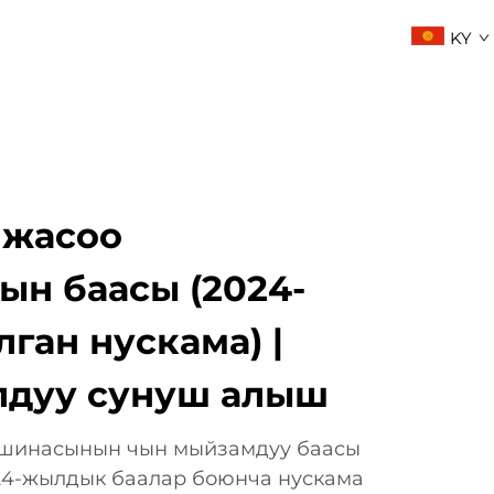
KY
НЫШТУУ
ЖОГОРКУ СУРООЛУ ЖООПТОРУ
 жасоо
н баасы (2024-
ган нускама) |
лдуу сунуш алыш
ашинасынын чын мыйзамдуу баасы
024-жылдык баалар боюнча нускама