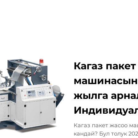
ӨР
КОМПАНИЯ
ЖАҢЫЛЫКТАР
БИЗБЕН БАЙЛА
Кагаз пакет
машинасыны
жылга арнал
Индивидуа
Кагаз пакет жасоо м
кандай? Бул толук 2