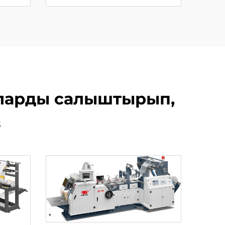
аларды салыштырып,
з