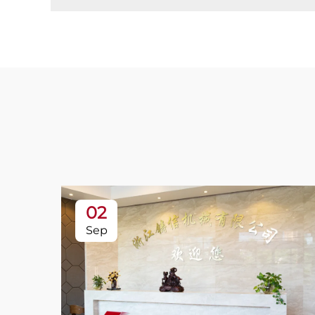
02
Sep