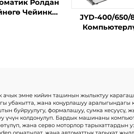
оматик Ролдан
йнөгө Чейинки
JYD-400/650/
га Пакет Кылуу
Компьютерл
Машыны
механикалы
жогорку
жылдамдыктык
төмөнкү каға
сумка кылу
машинасы
к ачык эмне кийин ташинын жылыктуу карага
ы убакытта, жана коңурлашуу аралыгындагы к
ын буйруулугу, формалашуу, сумка кесуүсү, жы
уу үчүн колдонулуп. Бардык машинаны компью
сөтүлүп, жана серво моторлор тарыхаттардын 
en орнатылат, жана автоматтык тарыхат жылд