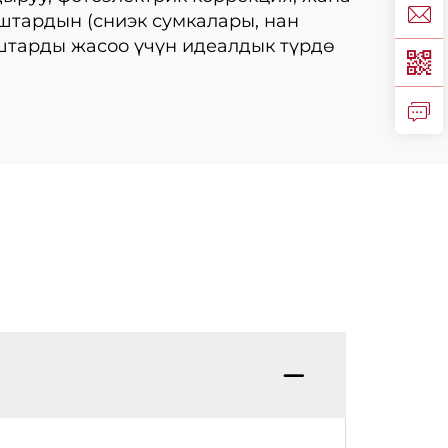
штардын (сниэк сумкалары, нан
штарды жасоо үчүн идеалдык түрдө