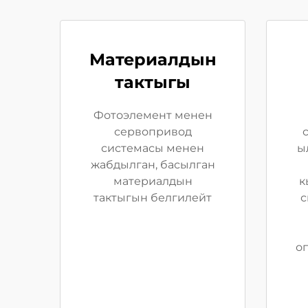
Материалдын
тактыгы
Фотоэлемент менен
сервопривод
системасы менен
ы
жабдылган, басылган
материалдын
к
тактыгын белгилейт
с
о