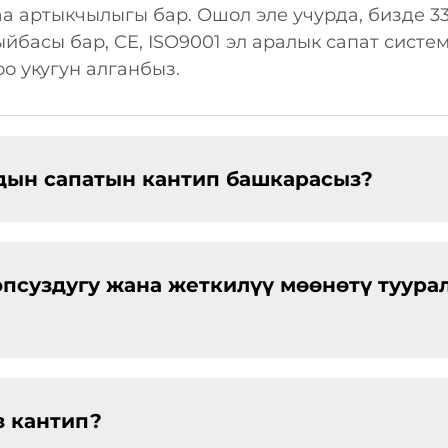
аа артыкчылыгы бар. Ошол эле учурда, бизде 
йбасы бар, CE, ISO9001 эл аралык сапат сист
о укугун алганбыз.
ын сапатын кантип башкарасыз?
опсуздугу жана жеткилүү мөөнөтү туура
 кантип?