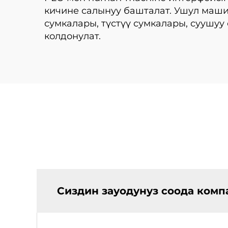
кичине салынуу башталат. Ушул маши
сумкалары, түстүү сумкалары, суушу
колдонулат.
Сиздин зауодунуз соода ком