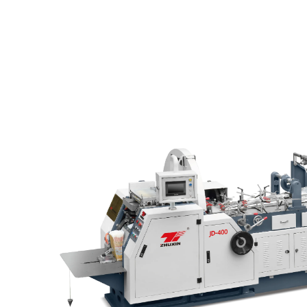
БАШКЫ БЕТ
ПРОДУКЦИЯЛАР
КӨЛӨГӨЙЛ