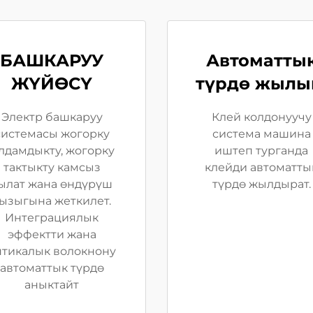
БАШКАРУУ
Автоматты
ЖҮЙӨСҮ
түрдө жыл
Электр башкаруу
Клей колдонуучу
системасы жогорку
система машина
лдамдыкту, жогорку
иштеп турганда
тактыкту камсыз
клейди автоматты
ылат жана өндүрүш
түрдө жылдырат.
ызыгына жеткилет.
Интеграциялык
эффектти жана
птикалык волокнону
автоматтык түрдө
аныктайт