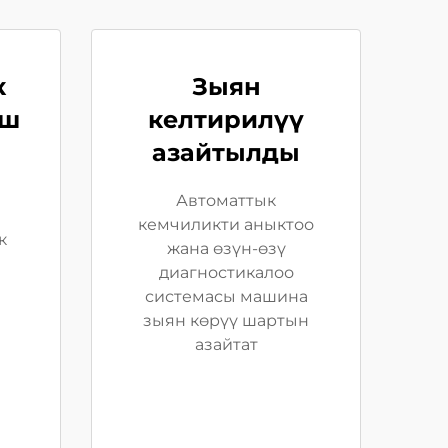
к
Зыян
ыш
келтирилүү
азайтылды
Автоматтык
кемчиликти аныктоо
к
жана өзүн-өзү
диагностикалоо
системасы машина
зыян көрүү шартын
азайтат