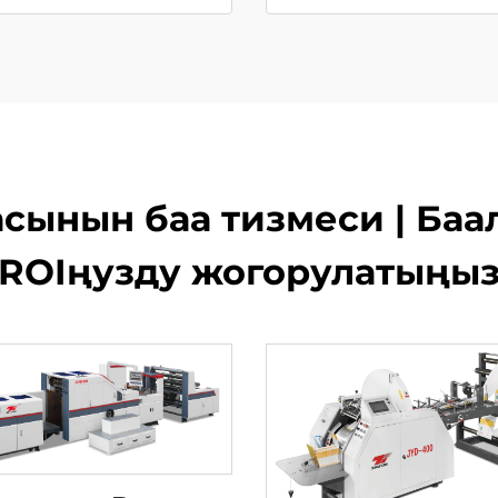
асынын баа тизмеси | Ба
ROIңузду жогорулатыңы