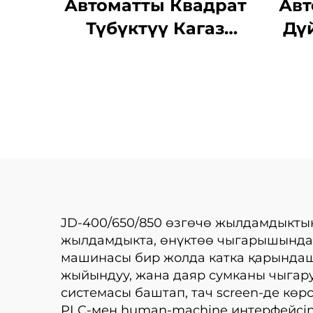
Автоматты Квадрат
Авт
Түбүктүү Кагаз
Дү
Чантугун Жасоочу
Кара
Машина
JD-400/650/850 өзгөчө жылдамдыкты
жылдамдыкта, өнүктөө чыгарышындаг
машинасы бир жолда катка қарындашт
жыйындуу, жана даяр сумканы чыгар
системасы баштап, тач screen-де көр
PLC-мен human-machine интерфейсind