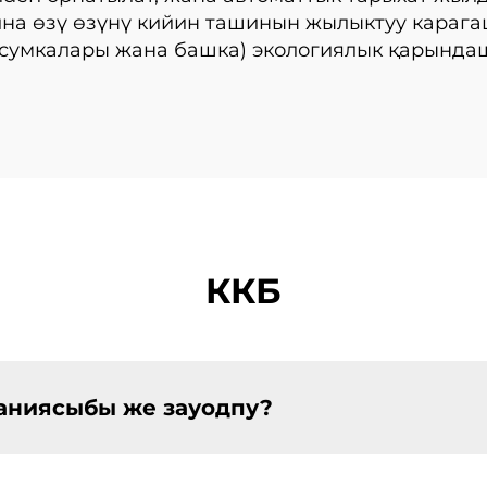
на өзү өзүнү кийин ташинын жылыктуу карага
у сумкалары жана башка) экологиялык қарында
ККБ
паниясыбы же зауодпу?