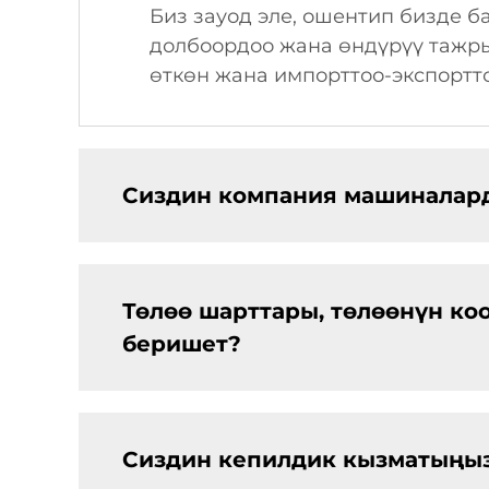
Биз зауод эле, ошентип бизде б
долбоордоо жана өндүрүү тажры
өткөн жана импорттоо-экспортто
Сиздин компания машиналард
Төлөө шарттары, төлөөнүн ко
беришет?
Сиздин кепилдик кызматыңыз