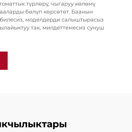
томаттык түрлөрү, чыгаруу көлөмү
ааларды бөлүп көрсөтөт. Баанын
 билесиз, моделдерди салыштырасыз
ылайыктуу так, милдеттемесиз сунуш
тыкчылыктары