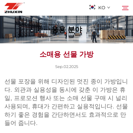
KO
응용 분야
제품
검색
소매용 선물 가방
응용 프로그램
Sep.02.2025
회사
선물 포장을 위해 디자인된 멋진 종이 가방입니
다. 외관과 실용성을 동시에 갖춘 이 가방은 휴
뉴스
일, 프로모션 행사 또는 소매 선물 구매 시 널리
사용되며, 휴대가 간편하고 실용적입니다. 선물
연락하기
하기 좋은 경험을 간단하면서도 효과적으로 만
들어 줍니다.
자주 묻는 질문