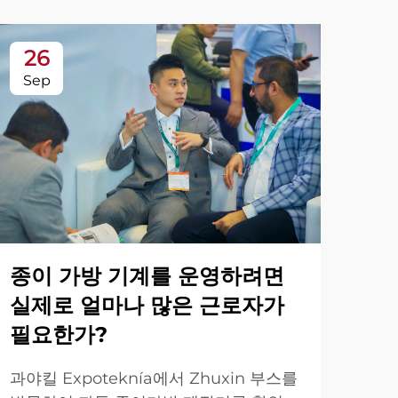
26
2
Sep
Se
무
종이 가방 기계를 운영하려면
의
실제로 얼마나 많은 근로자가
필요한가?
Zh
을 
과야킬 Expoteknía에서 Zhuxin 부스를
지 