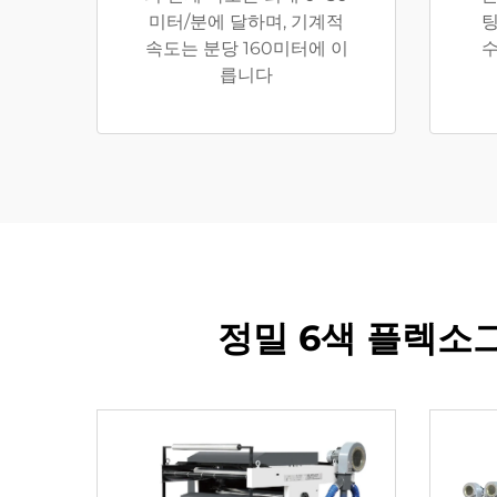
미터/분에 달하며, 기계적
팅
속도는 분당 160미터에 이
수
릅니다
정밀 6색 플렉소그