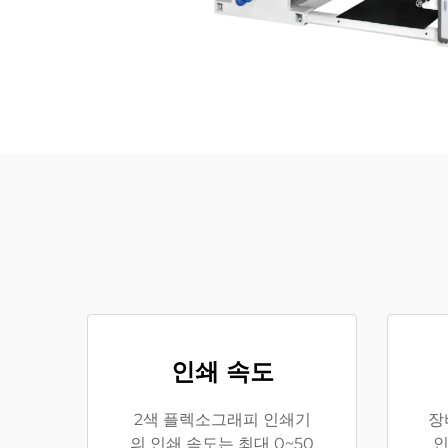
인쇄 속도
2색 플렉소그래피 인쇄기
장
의 인쇄 속도는 최대 0~50
인