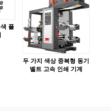
4색 플
계
두 가지 색상 중복형 동기
벨트 고속 인쇄 기계