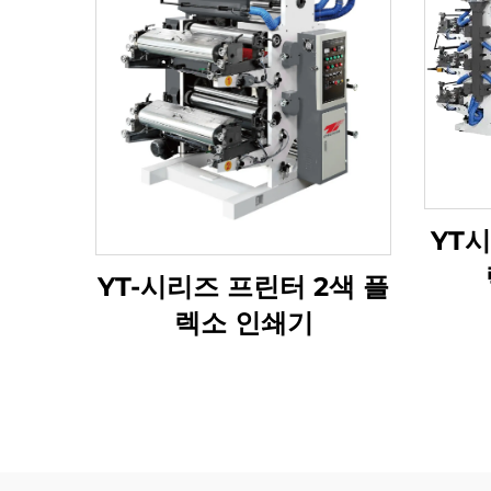
YT시
YT-시리즈 프린터 2색 플
렉소 인쇄기