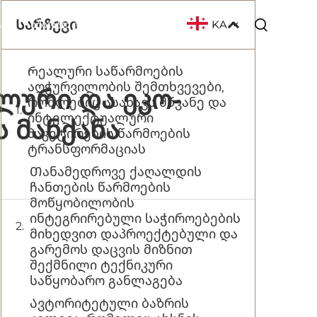
Სარჩევი
KA
ᲥᲢᲘ
ᲮᲨᲘᲠᲐᲓ ᲓᲐᲡᲛᲣᲚᲘ ᲙᲘᲗᲮᲕᲔᲑᲘ
Რეალური საწარმოების
აღჭურვილობის შემთხვევები,
ლური Და Ეკო-
რომლებიც ასახავს მწვანე და
ინტელექტუალური
 Მანქანა
პაკეტირების წარმოების
ტრანსფორმაციას
Თანამედროვე ქაღალდის
ჩანთების წარმოების
მოწყობილობის
ინტეგრირებული საჭიროებების
მიხედვით დაპროექტებული და
გარემოს დაცვის მიზნით
შექმნილი ტექნიკური
საწყობარო განლაგება
Ავტორიტეტული ბაზრის