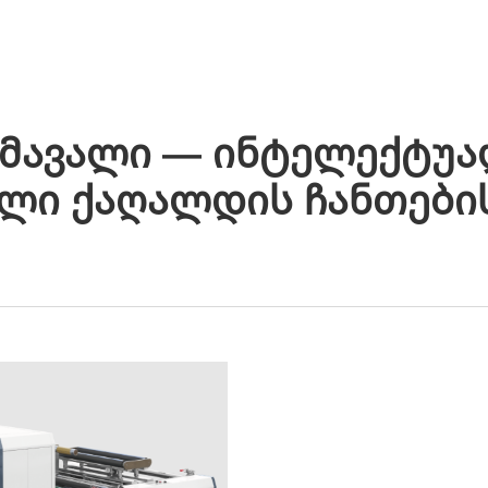
ᲣᲥᲢᲔᲑᲘ
ᲐᲞᲚᲘᲙᲐᲪᲘᲔᲑᲘ
ᲙᲝᲛᲞᲐᲜᲘᲐ
ᲡᲘᲐᲮᲚᲔᲔᲑᲘ
ᲙᲝᲜᲢᲐ
მავალი — Ინტელექტუა
ლი Ქაღალდის Ჩანთების