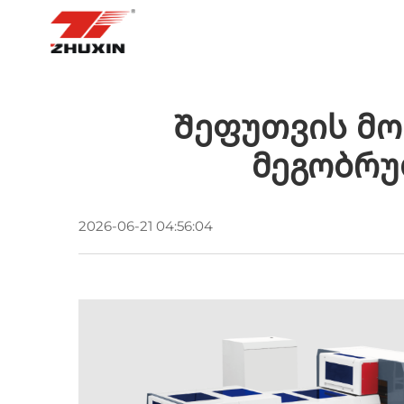
ᲡᲐᲬᲧᲘᲡᲘ ᲒᲕᲔᲠᲓᲘ
ᲞᲠᲝᲓ
Შეფუთვის Მო
Მეგობრუ
2026-06-21 04:56:04