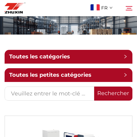
FR
Produits
Rechercher
Applications
Toutes les catégories
Entreprise
Toutes les petites catégories
Actualités
Rechercher
Contact
FAQ